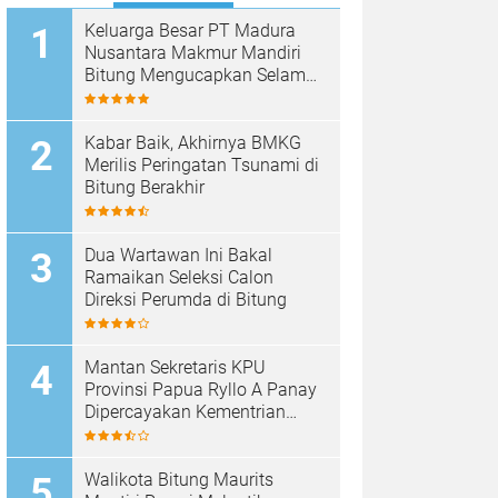
Keluarga Besar PT Madura
Nusantara Makmur Mandiri
Bitung Mengucapkan Selamat
HUT Bhayangkara ke-80
Kabar Baik, Akhirnya BMKG
Merilis Peringatan Tsunami di
Bitung Berakhir
Dua Wartawan Ini Bakal
Ramaikan Seleksi Calon
Direksi Perumda di Bitung
Mantan Sekretaris KPU
Provinsi Papua Ryllo A Panay
Dipercayakan Kementrian
ESDM RI Menjabat Direktur
Penanganan Aset Barang
Bukti
Walikota Bitung Maurits