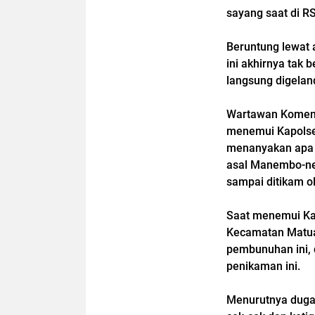
sayang saat di R
Beruntung lewat 
ini akhirnya tak 
langsung digeland
Wartawan Koment
menemui Kapolse
menanyakan apa 
asal Manembo-nem
sampai ditikam o
Saat menemui Kap
Kecamatan Matuar
pembunuhan ini, 
penikaman ini.
Menurutnya dugaa