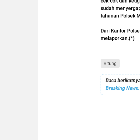
cek-cok dan ket
sudah menyergap 
tahanan Polsek M
Dari Kantor Pols
melaporkan.(*)
Bitung
Baca berikutnya
Breaking News: