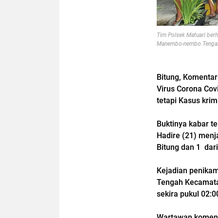
Tim Polsek Matuari ber
Manembo-nembo Tenga
Bitung, Komenta
Virus Corona Cov
tetapi Kasus krim
Buktinya kabar 
Hadire (21) menj
Bitung dan 1 dar
Kejadian penikam
Tengah Kecamata
sekira pukul 02:
Wartawan koment