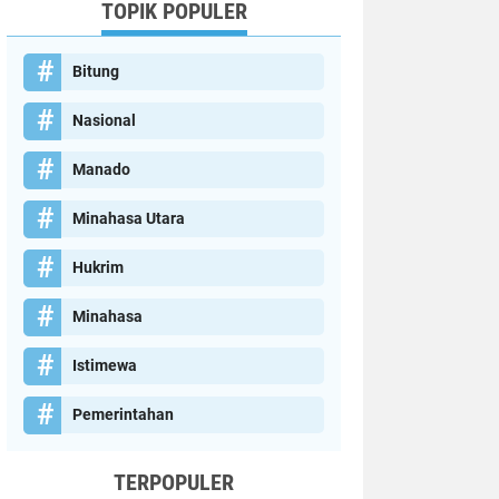
TOPIK POPULER
Bitung
Nasional
Manado
Minahasa Utara
Hukrim
Minahasa
Istimewa
Pemerintahan
TERPOPULER