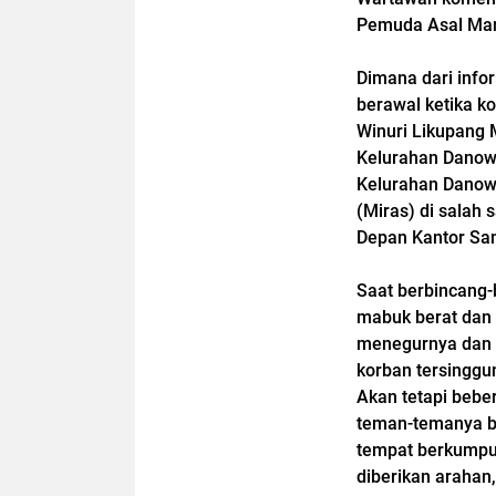
Pemuda Asal Man
Dimana dari info
berawal ketika k
Winuri Likupang 
Kelurahan Danowu
Kelurahan Danow
(Miras) di salah
Depan Kantor S
Saat berbincang
mabuk berat dan 
menegurnya dan t
korban tersinggu
Akan tetapi beber
teman-temanya be
tempat berkumpu
diberikan arahan,