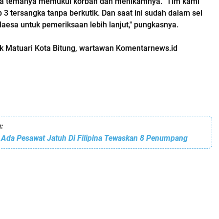
iga temanya memukul korban dan menikamnya. "Tim kami
3 tersangka tanpa berkutik. Dan saat ini sudah dalam sel
aesa untuk pemeriksaan lebih lanjut," pungkasnya.
ek Matuari Kota Bitung, wartawan Komentarnews.id
:
 Ada Pesawat Jatuh Di Filipina Tewaskan 8 Penumpang