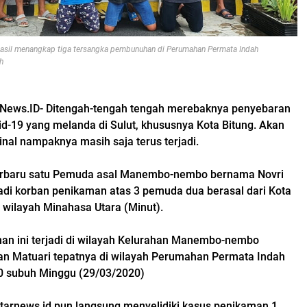
hasil menangkap tiga tersangka pembunuhan di Perumahan Permata Indah
h
rNews.ID-
Ditengah-tengah tengah merebaknya penyebaran
id-19 yang melanda di Sulut, khususnya Kota Bitung. Akan
inal nampaknya masih saja terus terjadi.
terbaru satu Pemuda asal Manembo-nembo bernama Novri
adi korban penikaman atas 3 pemuda dua berasal dari Kota
i wilayah Minahasa Utara (Minut).
an ini terjadi di wilayah Kelurahan Manembo-nembo
n Matuari tepatnya di wilayah Perumahan Permata Indah
00 subuh Minggu (29/03/2020)
arnews.id pun langsung menyelidiki kasus penikaman 1