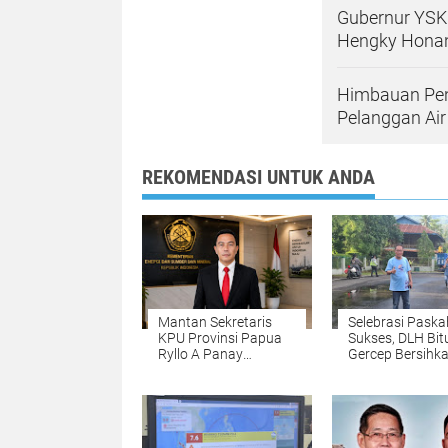
Gubernur YSK
Hengky Honan
Himbauan Pent
Pelanggan Air
REKOMENDASI UNTUK ANDA
Mantan Sekretaris
Selebrasi Paska
KPU Provinsi Papua
Sukses, DLH Bit
Ryllo A Panay
Gercep Bersihk
Dipercayakan
Wilayah Lapan
Kementrian ESDM RI
Sari Cakalang
Menjabat Direktur
Penanganan Aset
Barang Bukti