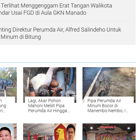
 Terlihat Menggenggam Erat Tangan Walikota
dar Usai FGD di Aula GKN Manado
ing Direktur Perumda Air, Alfred Salindeho Untuk
 Minum di Bitung
h
Lagi, Akar Pohon
Pipa Perumda Air
ung
Mahoni Melilit Pipa
Minum Bocor di
an
Perumda Air Hingga
Manembo-Nembo, Ini
gan
Pecah di Manembo-
Wilayah yang
Nembo
Terdampak