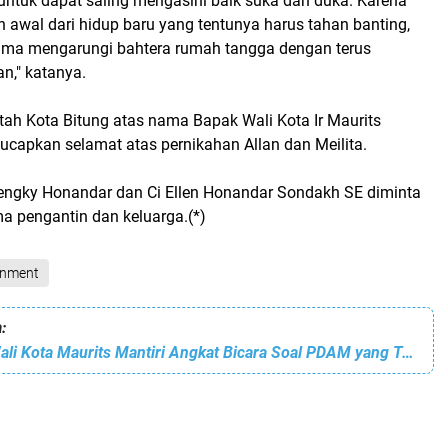
 untuk dapat saling mengasihi baik suka dan duka. Karena
 awal dari hidup baru yang tentunya harus tahan banting,
ama mengarungi bahtera rumah tangga dengan terus
n," katanya.
tah Kota Bitung atas nama Bapak Wali Kota Ir Maurits
capkan selamat atas pernikahan Allan dan Meilita.
ngky Honandar dan Ci Ellen Honandar Sondakh SE diminta
a pengantin dan keluarga.(*)
inment
:
Kabar Terkini Wali Kota Maurits Mantiri Angkat Bicara Soal PDAM yang Tersandung Kasus di Polda Sulut