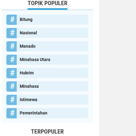
TOPIK POPULER
Bitung
Nasional
Manado
Minahasa Utara
Hukrim
Minahasa
Istimewa
Pemerintahan
TERPOPULER