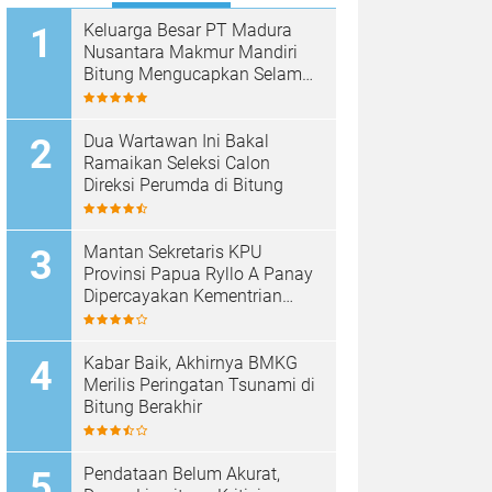
Keluarga Besar PT Madura
Nusantara Makmur Mandiri
Bitung Mengucapkan Selamat
HUT Bhayangkara ke-80
Dua Wartawan Ini Bakal
Ramaikan Seleksi Calon
Direksi Perumda di Bitung
Mantan Sekretaris KPU
Provinsi Papua Ryllo A Panay
Dipercayakan Kementrian
ESDM RI Menjabat Direktur
Penanganan Aset Barang
Bukti
Kabar Baik, Akhirnya BMKG
Merilis Peringatan Tsunami di
Bitung Berakhir
Pendataan Belum Akurat,