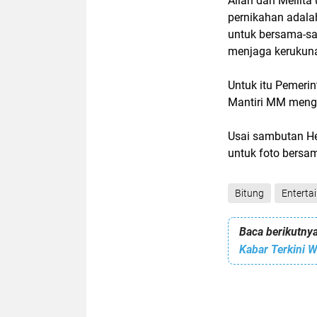
Allan dan Meilita
pernikahan adalah
untuk bersama-s
menjaga kerukuna
Untuk itu Pemerin
Mantiri MM mengu
Usai sambutan He
untuk foto bersam
Bitung
Enterta
Baca berikutnya