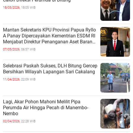
18/05/2026,
18:05 WIB
Mantan Sekretaris KPU Provinsi Papua Ryllo
A Panay Dipercayakan Kementrian ESDM RI
Menjabat Direktur Penanganan Aset Barang
Bukti
07/05/2026,
06:57 WIB
Selebrasi Paskah Sukses, DLH Bitung Gercep
Bersihkan Wilayah Lapangan Sari Cakalang
11/04/2026,
22:09 WIB
Lagi, Akar Pohon Mahoni Melilit Pipa
Perumda Air Hingga Pecah di Manembo-
Nembo
02/04/2026,
22:28 WIB