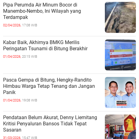
Pipa Perumda Air Minum Bocor di
Manembo-Nembo, Ini Wilayah yang
Terdampak
02/04/2026,
17:08 WIB
Kabar Baik, Akhirnya BMKG Merilis
Peringatan Tsunami di Bitung Berakhir
01/04/2026,
20:15 WIB
Pasca Gempa di Bitung, Hengky-Randito
Himbau Warga Tetap Tenang dan Jangan
Panik
01/04/2026,
19:08 WIB
Pendataan Belum Akurat, Denny Liemitang
Kritisi Penyaluran Bansos Tidak Tepat
Sasaran
31/03/2026,
15:47 WIB