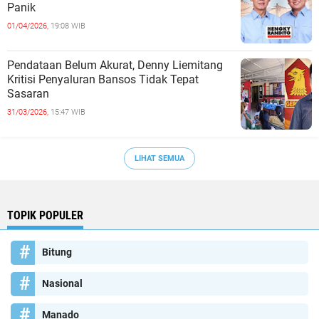
Panik
01/04/2026,
19:08 WIB
Pendataan Belum Akurat, Denny Liemitang
Kritisi Penyaluran Bansos Tidak Tepat
Sasaran
31/03/2026,
15:47 WIB
LIHAT SEMUA
TOPIK POPULER
Bitung
Nasional
Manado