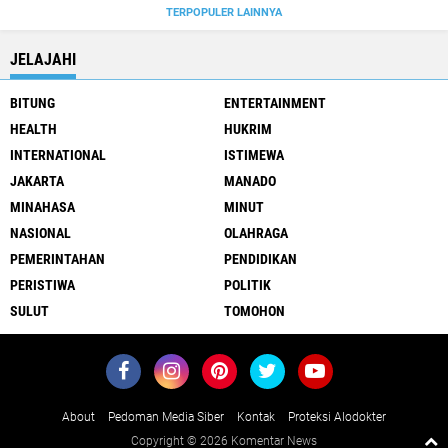
TERPOPULER LAINNYA
JELAJAHI
BITUNG
ENTERTAINMENT
HEALTH
HUKRIM
INTERNATIONAL
ISTIMEWA
JAKARTA
MANADO
MINAHASA
MINUT
NASIONAL
OLAHRAGA
PEMERINTAHAN
PENDIDIKAN
PERISTIWA
POLITIK
SULUT
TOMOHON
About
Pedoman Media Siber
Kontak
Proteksi Alodokter
Copyright ©
2026 Komentar News