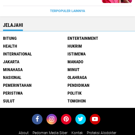
TERPOPULER LAINNYA
JELAJAHI
BITUNG
ENTERTAINMENT
HEALTH
HUKRIM
INTERNATIONAL
ISTIMEWA
JAKARTA
MANADO
MINAHASA
MINUT
NASIONAL
OLAHRAGA
PEMERINTAHAN
PENDIDIKAN
PERISTIWA
POLITIK
SULUT
TOMOHON
About
Pedoman Media Siber
Kontak
Proteksi Alodokter