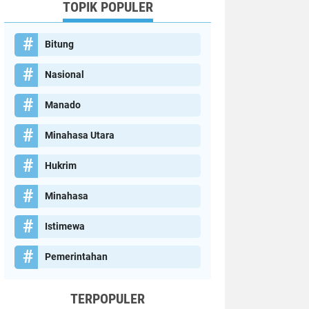
TOPIK POPULER
Bitung
Nasional
Manado
Minahasa Utara
Hukrim
Minahasa
Istimewa
Pemerintahan
TERPOPULER