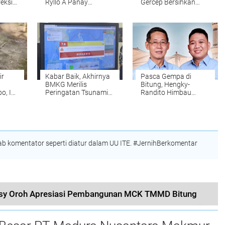
reksi
Ryllo A Panay
Gercep Bersihkan
ung
Dipercayakan
Wilayah Lapangan
Kementrian ESDM RI
Sari Cakalang
Menjabat Direktur
Penanganan Aset
Barang Bukti
ir
Kabar Baik, Akhirnya
Pasca Gempa di
BMKG Merilis
Bitung, Hengky-
, Ini
Peringatan Tsunami
Randito Himbau
di Bitung Berakhir
Warga Tetap Tenang
dan Jangan Panik
 komentator seperti diatur dalam UU ITE. #JernihBerkomentar
isy Oroh Apresiasi Pembangunan MCK TMMD Bitung