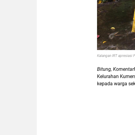
Kalangan IRT apresias
Bitung, Komentar
Kelurahan Kumer
kepada warga seki