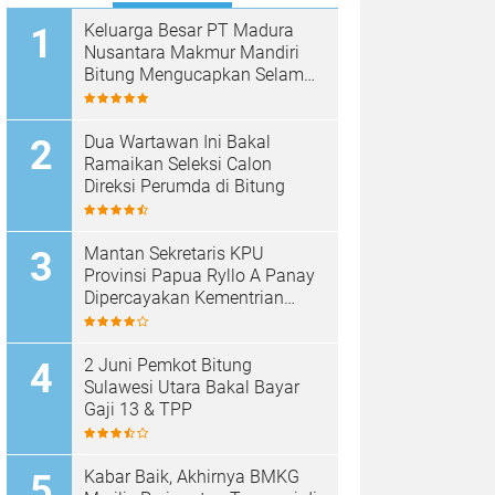
Keluarga Besar PT Madura
Nusantara Makmur Mandiri
Bitung Mengucapkan Selamat
HUT Bhayangkara ke-80
Dua Wartawan Ini Bakal
Ramaikan Seleksi Calon
Direksi Perumda di Bitung
Mantan Sekretaris KPU
Provinsi Papua Ryllo A Panay
Dipercayakan Kementrian
ESDM RI Menjabat Direktur
Penanganan Aset Barang
Bukti
2 Juni Pemkot Bitung
Sulawesi Utara Bakal Bayar
Gaji 13 & TPP
Kabar Baik, Akhirnya BMKG