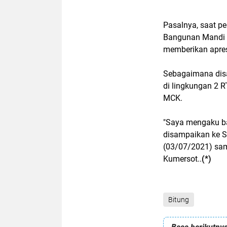
Pasalnya, saat p
Bangunan Mandi C
memberikan apres
Sebagaimana disa
di lingkungan 2 
MCK.
"Saya mengaku ba
disampaikan ke S
(03/07/2021) sam
Kumersot..
(*)
Bitung