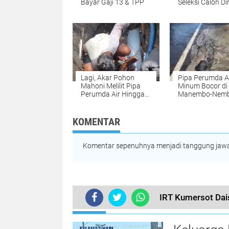
Bayar Gaji 13 & TPP
Seleksi Calon Di
Perumda di Bit
Lagi, Akar Pohon
Pipa Perumda A
Mahoni Melilit Pipa
Minum Bocor di
Perumda Air Hingga
Manembo-Nembo
Pecah di Manembo-
Wilayah yang
Nembo
Terdampak
KOMENTAR
Komentar sepenuhnya menjadi tanggung jawab
IRT Kumersot Da
TERKINI