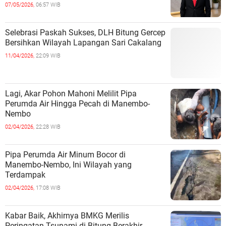
Bukti
07/05/2026,
06:57 WIB
Selebrasi Paskah Sukses, DLH Bitung Gercep
Bersihkan Wilayah Lapangan Sari Cakalang
11/04/2026,
22:09 WIB
Lagi, Akar Pohon Mahoni Melilit Pipa
Perumda Air Hingga Pecah di Manembo-
Nembo
02/04/2026,
22:28 WIB
Pipa Perumda Air Minum Bocor di
Manembo-Nembo, Ini Wilayah yang
Terdampak
02/04/2026,
17:08 WIB
Kabar Baik, Akhirnya BMKG Merilis
Peringatan Tsunami di Bitung Berakhir