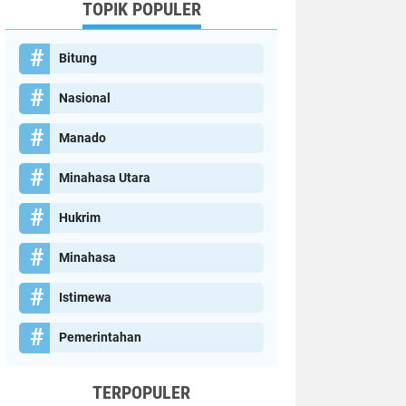
TOPIK POPULER
Bitung
Nasional
Manado
Minahasa Utara
Hukrim
Minahasa
Istimewa
Pemerintahan
TERPOPULER