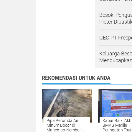
Besok, Pengu
Pieter Dipast
CEO PT Freepo
Keluarga Bes
Mengucapkan 
REKOMENDASI UNTUK ANDA
Pipa Perumda Air
Kabar Baik, Akh
Minum Bocor di
BMKG Merilis
Manembo-Nembo, Ini
Peringatan Tsu