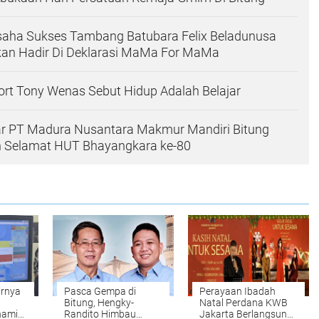
saha Sukses Tambang Batubara Felix Beladunusa
ikan Hadir Di Deklarasi MaMa For MaMa
rt Tony Wenas Sebut Hidup Adalah Belajar
ar PT Madura Nusantara Makmur Mandiri Bitung
Selamat HUT Bhayangkara ke-80
irnya
Pasca Gempa di
Perayaan Ibadah
Bitung, Hengky-
Natal Perdana KWB
nami
Randito Himbau
Jakarta Berlangsung