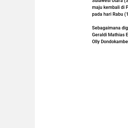
Sulawesi Utara (S
maju kembali di 
pada hari Rabu (
Sebagaimana diga
Geraldi Mathias 
Olly Dondokambey 