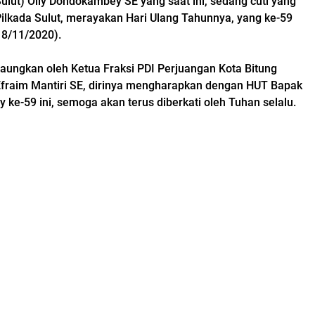
ulut) Olly Dondokambey SE yang saat ini, sedang cuti yang
Pilkada Sulut, merayakan Hari Ulang Tahunnya, yang ke-59
18/11/2020).
ungkan oleh Ketua Fraksi PDI Perjuangan Kota Bitung
Efraim Mantiri SE, dirinya mengharapkan dengan HUT Bapak
ke-59 ini, semoga akan terus diberkati oleh Tuhan selalu.