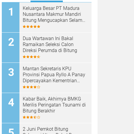
Keluarga Besar PT Madura
Nusantara Makmur Mandiri
Bitung Mengucapkan Selamat
HUT Bhayangkara ke-80
Dua Wartawan Ini Bakal
Ramaikan Seleksi Calon
Direksi Perumda di Bitung
Mantan Sekretaris KPU
Provinsi Papua Ryllo A Panay
Dipercayakan Kementrian
ESDM RI Menjabat Direktur
Penanganan Aset Barang
Bukti
Kabar Baik, Akhirnya BMKG
Merilis Peringatan Tsunami di
Bitung Berakhir
2 Juni Pemkot Bitung