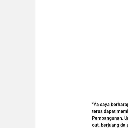
"Ya saya berhara
terus dapat memim
Pembangunan. Unt
out, berjuang d