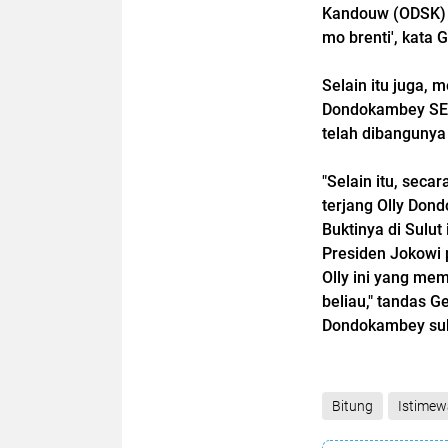
Kandouw (ODSK) a
mo brenti', kata
Selain itu juga,
Dondokambey SE, s
telah dibangunya 
"Selain itu, seca
terjang Olly Don
Buktinya di Sulu
Presiden Jokowi 
Olly ini yang me
beliau," tandas 
Dondokambey suks
Bitung
Istimew