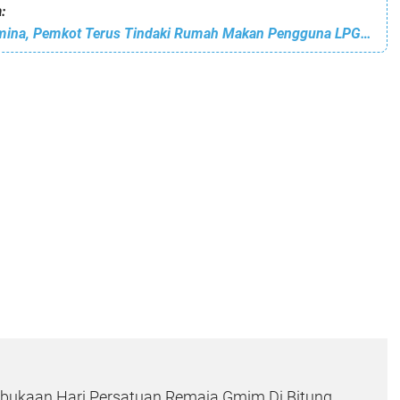
:
Gandeng Pertamina, Pemkot Terus Tindaki Rumah Makan Pengguna LPG 3 Kilogram
ukaan Hari Persatuan Remaja Gmim Di Bitung