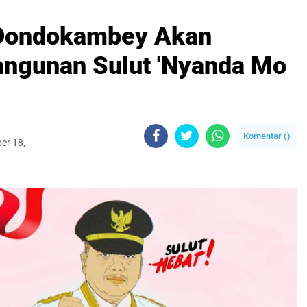
y Dondokambey Akan
ngunan Sulut 'Nyanda Mo
Komentar (
)
er 18,