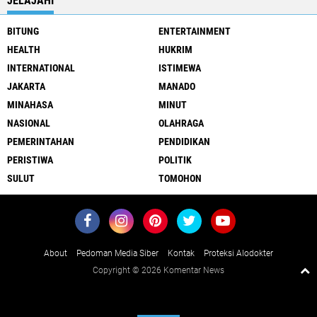
JELAJAHI
BITUNG
ENTERTAINMENT
HEALTH
HUKRIM
INTERNATIONAL
ISTIMEWA
JAKARTA
MANADO
MINAHASA
MINUT
NASIONAL
OLAHRAGA
PEMERINTAHAN
PENDIDIKAN
PERISTIWA
POLITIK
SULUT
TOMOHON
About
Pedoman Media Siber
Kontak
Proteksi Alodokter
Copyright ©
2026 Komentar News