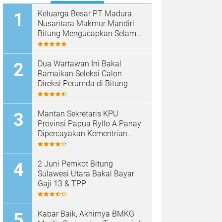
Keluarga Besar PT Madura
Nusantara Makmur Mandiri
Bitung Mengucapkan Selamat
HUT Bhayangkara ke-80
Dua Wartawan Ini Bakal
Ramaikan Seleksi Calon
Direksi Perumda di Bitung
Mantan Sekretaris KPU
Provinsi Papua Ryllo A Panay
Dipercayakan Kementrian
ESDM RI Menjabat Direktur
Penanganan Aset Barang
Bukti
2 Juni Pemkot Bitung
Sulawesi Utara Bakal Bayar
Gaji 13 & TPP
Kabar Baik, Akhirnya BMKG