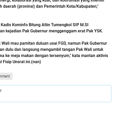
rgi, kolaborasi yang kuat, dan koordinasi yang intensif
h daerah (provinsi) dan Pemerintah Kota/Kabupaten,"
t Kadis Kominfo Bitung Altin Tumengkol SIP M.SI
n kejadian Pak Gubernur menggenggam erat Pak YSK.
ak Wali mau pamitan duluan usai FGD, namun Pak Gubernur
an dulu dan langsung mengambil tangan Pak Wali untuk
a ke meja makan dengan tersenyum," kata mantan aktivis
 Fisip Unsrat ini.(nan)
inment
: