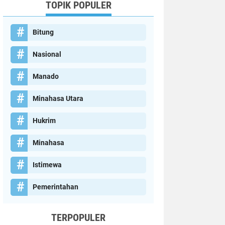
TOPIK POPULER
Bitung
Nasional
Manado
Minahasa Utara
Hukrim
Minahasa
Istimewa
Pemerintahan
TERPOPULER