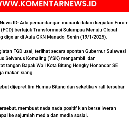
rNews.ID- Ada pemandangan menarik dalam kegiatan Forum
 (FGD) bertajuk Transformasi Sulampua Menuju Global
ng digelar di Aula GKN Manado, Senin (19/1/2025).
giatan FGD usai, terlihat secara spontan Gubernur Sulawesi
lius Selvanus Komaling (YSK) mengambil dan
t tangan Bapak Wali Kota Bitung Hengky Honandar SE
ja makan siang.
ut dijepret tim Humas Bitung dan seketika virall tersebar
tersebut, membuat nada nada positif kian berseliweran
ai ke sejumlah media dan media sosial.