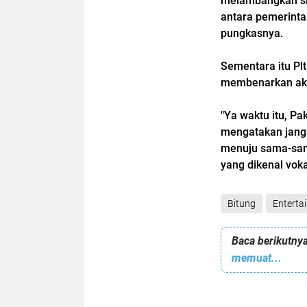
melambangkan sine
antara pemerinta
pungkasnya.
Sementara itu Pl
membenarkan aka
"Ya waktu itu, P
mengatakan jang
menuju sama-sam
yang dikenal vokal
Bitung
Enterta
Baca berikutnya
memuat...