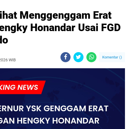
lihat Menggenggam Erat
Hengky Honandar Usai FGD
do
Komentar (
)
 2026 WIB