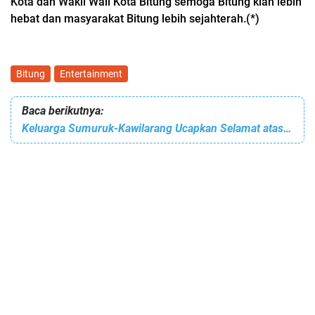
Kota dan Wakil Wali Kota Bitung semoga Bitung kian lebih
hebat dan masyarakat Bitung lebih sejahterah.(*)
Bitung
Entertainment
Baca berikutnya:
Keluarga Sumuruk-Kawilarang Ucapkan Selamat atas Dilantiknya Hengky Honandar & Randito Maringka sebagai Walikota & Wawali Bitung oleh Presiden Prabowo Subianto