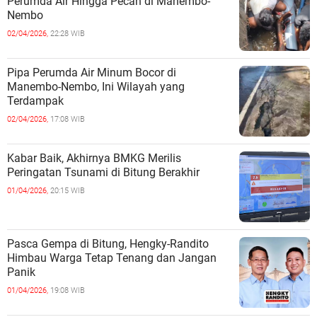
Perumda Air Hingga Pecah di Manembo-
Nembo
02/04/2026,
22:28 WIB
Pipa Perumda Air Minum Bocor di
Manembo-Nembo, Ini Wilayah yang
Terdampak
02/04/2026,
17:08 WIB
Kabar Baik, Akhirnya BMKG Merilis
Peringatan Tsunami di Bitung Berakhir
01/04/2026,
20:15 WIB
Pasca Gempa di Bitung, Hengky-Randito
Himbau Warga Tetap Tenang dan Jangan
Panik
01/04/2026,
19:08 WIB