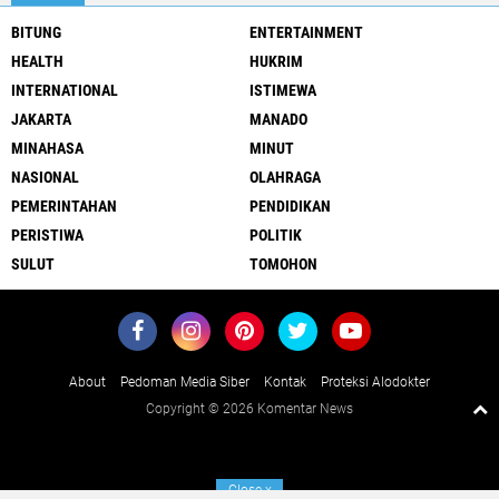
BITUNG
ENTERTAINMENT
HEALTH
HUKRIM
INTERNATIONAL
ISTIMEWA
JAKARTA
MANADO
MINAHASA
MINUT
NASIONAL
OLAHRAGA
PEMERINTAHAN
PENDIDIKAN
PERISTIWA
POLITIK
SULUT
TOMOHON
About
Pedoman Media Siber
Kontak
Proteksi Alodokter
Copyright ©
2026 Komentar News
Close
x