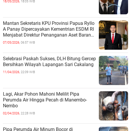
18/05/2026,
18:05 WIB
Mantan Sekretaris KPU Provinsi Papua Ryllo
A Panay Dipercayakan Kementrian ESDM RI
Menjabat Direktur Penanganan Aset Barang
Bukti
07/05/2026,
06:57 WIB
Selebrasi Paskah Sukses, DLH Bitung Gercep
Bersihkan Wilayah Lapangan Sari Cakalang
11/04/2026,
22:09 WIB
Lagi, Akar Pohon Mahoni Melilit Pipa
Perumda Air Hingga Pecah di Manembo-
Nembo
02/04/2026,
22:28 WIB
Pipa Perumda Air Minum Bocor di