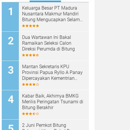
Keluarga Besar PT Madura
Nusantara Makmur Mandiri
Bitung Mengucapkan Selamat
HUT Bhayangkara ke-80
Dua Wartawan Ini Bakal
Ramaikan Seleksi Calon
Direksi Perumda di Bitung
Mantan Sekretaris KPU
Provinsi Papua Ryllo A Panay
Dipercayakan Kementrian
ESDM RI Menjabat Direktur
Penanganan Aset Barang
Bukti
Kabar Baik, Akhirnya BMKG
Merilis Peringatan Tsunami di
Bitung Berakhir
2 Juni Pemkot Bitung