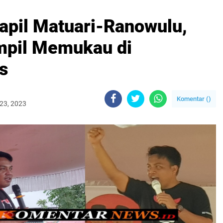
Dapil Matuari-Ranowulu,
ampil Memukau di
s
Komentar (
)
23, 2023