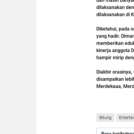
dan masih banyak
dilaksanakan de
dilaksanakan di K
Diketahui, pada o
yang hadir. Dima
memberikan edukas
kinerja anggota 
hampir mirip den
Diakhir orasinya
disampaikan lebi
Merdekaaa, Merd
Bitung
Enterta
Baca berikutnya