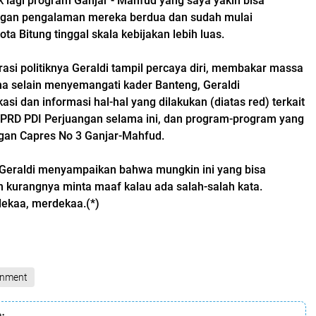
 lagi program Ganjar - Mahfud yang saya yakin bisa
ngan pengalaman mereka berdua dan sudah mulai
ota Bitung tinggal skala kebijakan lebih luas.
rasi politiknya Geraldi tampil percaya diri, membakar massa
na selain menyemangati kader Banteng, Geraldi
i dan informasi hal-hal yang dilakukan (diatas red) terkait
DPRD PDI Perjuangan selama ini, dan program-program yang
gan Capres No 3 Ganjar-Mahfud.
, Geraldi menyampaikan bahwa mungkin ini yang bisa
h kurangnya minta maaf kalau ada salah-salah kata.
ekaa, merdekaa.(*)
inment
: