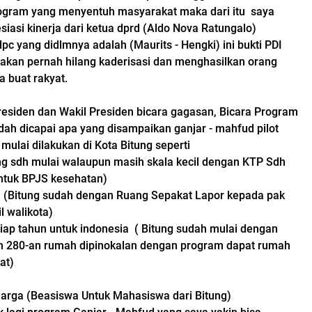
ogram yang menyentuh masyarakat maka dari itu saya
iasi kinerja dari ketua dprd (Aldo Nova Ratungalo)
pc yang didlmnya adalah (Maurits - Hengki) ini bukti PDI
 akan pernah hilang kaderisasi dan menghasilkan orang
 buat rakyat.
Presiden dan Wakil Presiden bicara gagasan, Bicara Program
dah dicapai apa yang disampaikan ganjar - mahfud pilot
mulai dilakukan di Kota Bitung seperti
tung sdh mulai walaupun masih skala kecil dengan KTP Sdh
untuk BPJS kesehatan)
n (Bitung sudah dengan Ruang Sepakat Lapor kepada pak
l walikota)
tiap tahun untuk indonesia ( Bitung sudah mulai dengan
 280-an rumah dipinokalan dengan program dapat rumah
at)
luarga (Beasiswa Untuk Mahasiswa dari Bitung)