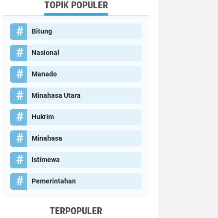
TOPIK POPULER
Bitung
Nasional
Manado
Minahasa Utara
Hukrim
Minahasa
Istimewa
Pemerintahan
TERPOPULER