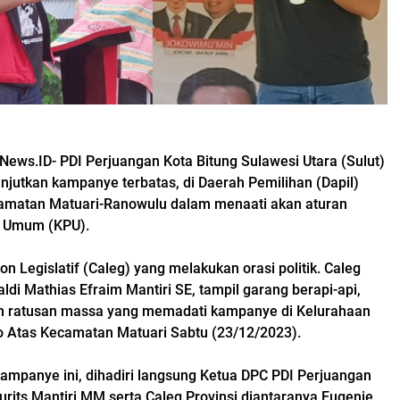
News.ID- PDI Perjuangan Kota Bitung Sulawesi Utara (Sulut)
anjutkan kampanye terbatas, di Daerah Pemilihan (Dapil)
camatan Matuari-Ranowulu dalam menaati akan aturan
n Umum (KPU).
on Legislatif (Caleg) yang melakukan orasi politik. Caleg
ldi Mathias Efraim Mantiri SE, tampil garang berapi-api,
an ratusan massa yang memadati kampanye di Kelurahaan
tas Kecamatan Matuari Sabtu (23/12/2023).
ampanye ini, dihadiri langsung Ketua DPC PDI Perjuangan
urits Mantiri MM serta Caleg Provinsi diantaranya Eugenie