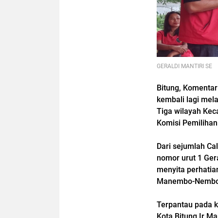
GERALDI MANTIRI SE
Bitung, Komentar
kembali lagi mel
Tiga wilayah Ke
Komisi Pemiliha
Dari sejumlah Cal
nomor urut 1 Gera
menyita perhati
Manembo-Nembo A
Terpantau pada k
Kota Bitung Ir Ma