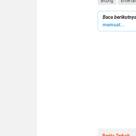
Bitung
Enterta
Baca berikutnya
memuat...
Berita Terkait