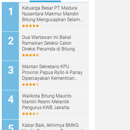
Keluarga Besar PT Madura
Nusantara Makmur Mandiri
Bitung Mengucapkan Selamat
HUT Bhayangkara ke-80
Dua Wartawan Ini Bakal
Ramaikan Seleksi Calon
Direksi Perumda di Bitung
Mantan Sekretaris KPU
Provinsi Papua Ryllo A Panay
Dipercayakan Kementrian
ESDM RI Menjabat Direktur
Penanganan Aset Barang
Bukti
Walikota Bitung Maurits
Mantiri Resmi Melantik
Pengurus KWB Jakarta
Kabar Baik, Akhirnya BMKG