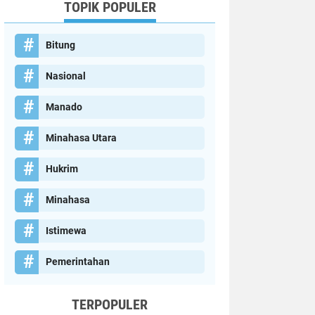
TOPIK POPULER
Bitung
Nasional
Manado
Minahasa Utara
Hukrim
Minahasa
Istimewa
Pemerintahan
TERPOPULER