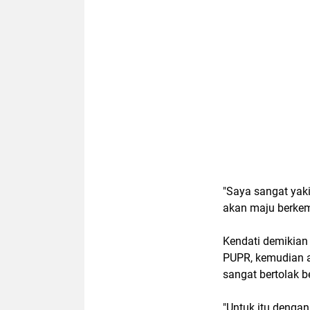
"Saya sangat yak
akan maju berkem
Kendati demikian
PUPR, kemudian a
sangat bertolak b
"Untuk itu denga