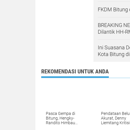
FKDM Bitung 
BREAKING NEW
Dilantik HH-R
Ini Suasana D
Kota Bitung d
REKOMENDASI UNTUK ANDA
Pasca Gempa di
Pendataan Bel
Bitung, Hengky-
Akurat, Denny
Randito Himbau
Liemitang Kritisi
Warga Tetap Tenang
Penyaluran Ban