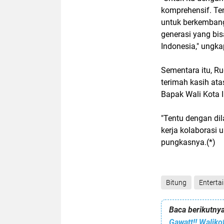
komprehensif. Te
untuk berkembang
generasi yang bi
Indonesia," ungka
Sementara itu, R
terimah kasih ata
Bapak Wali Kota 
"Tentu dengan di
kerja kolaborasi
pungkasnya.(*)
Bitung
Enterta
Baca berikutnya