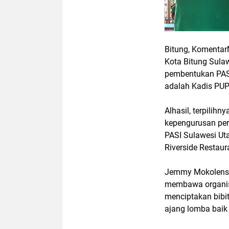
Bitung, KomentarN
Kota Bitung Sulaw
pembentukan PASI
adalah Kadis PUP
Alhasil, terpilih
kepengurusan per
PASI Sulawesi Ut
Riverside Restaur
Jemmy Mokolensa
membawa organisa
menciptakan bibit
ajang lomba baik 