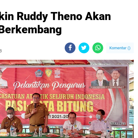
akin Ruddy Theno Akan
 Berkembang
Komentar (
)
B