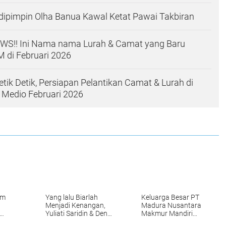
dipimpin Olha Banua Kawal Ketat Pawai Takbiran
S!! Ini Nama nama Lurah & Camat yang Baru
M di Februari 2026
etik Detik, Persiapan Pelantikan Camat & Lurah di
i Medio Februari 2026
um
Yang lalu Biarlah
Keluarga Besar PT
Menjadi Kenangan,
Madura Nusantara
Yuliati Saridin & Denny
Makmur Mandiri
sos
Ansiga Bentuk Ormas
Bitung Mengucapkan