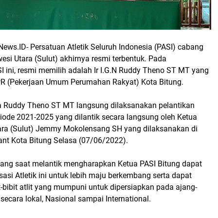
ews.ID- Persatuan Atletik Seluruh Indonesia (PASI) cabang
esi Utara (Sulut) akhirnya resmi terbentuk. Pada
 ini, resmi memilih adalah Ir I.G.N Ruddy Theno ST MT yang
R (Pekerjaan Umum Perumahan Rakyat) Kota Bitung.
nya Ruddy Theno ST MT langsung dilaksanakan pelantikan
iode 2021-2025 yang dilantik secara langsung oleh Ketua
ara (Sulut) Jemmy Mokolensang SH yang dilaksanakan di
ant Kota Bitung Selasa (07/06/2022).
ng saat melantik mengharapkan Ketua PASI Bitung dapat
si Atletik ini untuk lebih maju berkembang serta dapat
-bibit atlit yang mumpuni untuk dipersiapkan pada ajang-
secara lokal, Nasional sampai International.