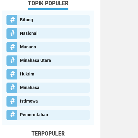
TOPIK POPULER
Bitung
Nasional
Manado
Minahasa Utara
Hukrim
Minahasa
Istimewa
Pemerintahan
TERPOPULER