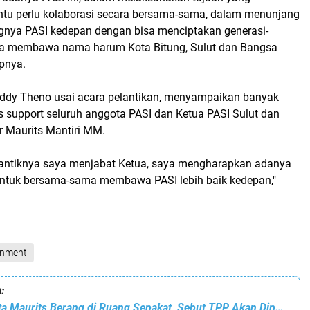
ntu perlu kolaborasi secara bersama-sama, dalam menunjang
nya PASI kedepan dengan bisa menciptakan generasi-
sa membawa nama harum Kota Bitung, Sulut dan Bangsa
pnya.
uddy Theno usai acara pelantikan, menyampaikan banyak
s support seluruh anggota PASI dan Ketua PASI Sulut dan
Ir Maurits Mantiri MM.
lantiknya saya menjabat Ketua, saya mengharapkan adanya
 untuk bersama-sama membawa PASI lebih baik kedepan,"
inment
:
Gawatt!! Walikota Maurits Berang di Ruang Sepakat, Sebut TPP Akan Dipotong Ada Apa?