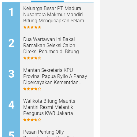
Keluarga Besar PT Madura
Nusantara Makmur Mandiri
Bitung Mengucapkan Selamat
HUT Bhayangkara ke-80
Dua Wartawan Ini Bakal
Ramaikan Seleksi Calon
Direksi Perumda di Bitung
Mantan Sekretaris KPU
Provinsi Papua Ryllo A Panay
Dipercayakan Kementrian
ESDM RI Menjabat Direktur
Penanganan Aset Barang
Bukti
Walikota Bitung Maurits
Mantiri Resmi Melantik
Pengurus KWB Jakarta
Pesan Penting Olly