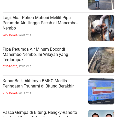
Lagi, Akar Pohon Mahoni Melilit Pipa
Perumda Air Hingga Pecah di Manembo-
Nembo
02/04/2026,
22:28 WIB
Pipa Perumda Air Minum Bocor di
Manembo-Nembo, Ini Wilayah yang
Terdampak
02/04/2026,
17:08 WIB
Kabar Baik, Akhirnya BMKG Merilis
Peringatan Tsunami di Bitung Berakhir
01/04/2026,
20:15 WIB
Pasca Gempa di Bitung, Hengky-Randito