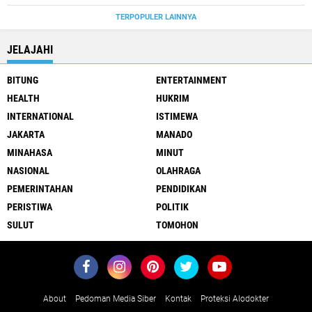
TERPOPULER LAINNYA
JELAJAHI
BITUNG
ENTERTAINMENT
HEALTH
HUKRIM
INTERNATIONAL
ISTIMEWA
JAKARTA
MANADO
MINAHASA
MINUT
NASIONAL
OLAHRAGA
PEMERINTAHAN
PENDIDIKAN
PERISTIWA
POLITIK
SULUT
TOMOHON
About
Pedoman Media Siber
Kontak
Proteksi Alodokter