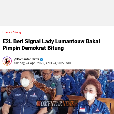
Home
/
Bitung
E2L Beri Signal Lady Lumantouw Bakal
Pimpin Demokrat Bitung
Komentar News
Sunday, 24 April 2022, April 24, 2022 WIB