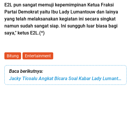
E2L pun sangat memuji kepemimpinan Ketua Fraksi
Partai Demokrat yaitu Ibu Lady Lumantouw dan lainya
yang telah melaksanakan kegiatan ini secara singkat
namun sudah sangat siap. Ini sungguh luar biasa bagi
saya," ketus E2L.(*)
Bitung
Entertainment
Baca berikutnya:
Jacky Ticoalu Angkat Bicara Soal Kabar Lady Lumantouw Bakal Pimpin Demokrat Bitung