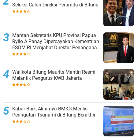
Seleksi Calon Direksi Perumda di Bitung
Mantan Sekretaris KPU Provinsi Papua
Ryllo A Panay Dipercayakan Kementrian
ESDM RI Menjabat Direktur Penanganan
Aset Barang Bukti
Walikota Bitung Maurits Mantiri Resmi
Melantik Pengurus KWB Jakarta
Kabar Baik, Akhirnya BMKG Merilis
Peringatan Tsunami di Bitung Berakhir