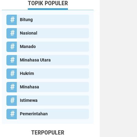
TOPIK POPULER
Bitung
Nasional
Manado
Minahasa Utara
Hukrim
Minahasa
Istimewa
Pemerintahan
TERPOPULER