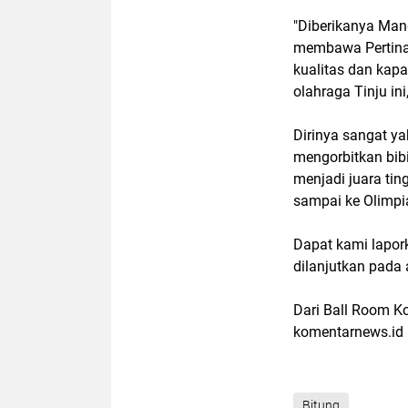
"Diberikanya Mand
membawa Pertina 
kualitas dan kap
olahraga Tinju in
Dirinya sangat y
mengorbitkan bibi
menjadi juara tin
sampai ke Olimpi
Dapat kami lapor
dilanjutkan pada 
Dari Ball Room K
komentarnews.id
Bitung