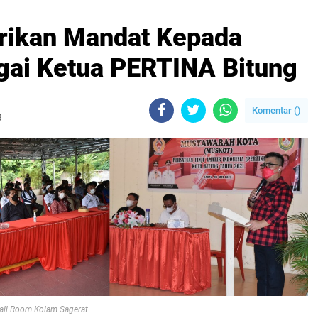
erikan Mandat Kepada
gai Ketua PERTINA Bitung
Komentar (
)
B
all Room Kolam Sagerat