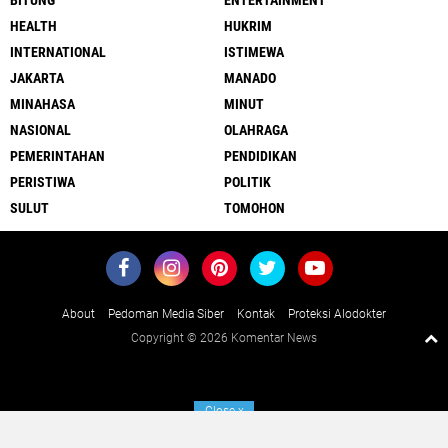
BITUNG
ENTERTAINMENT
HEALTH
HUKRIM
INTERNATIONAL
ISTIMEWA
JAKARTA
MANADO
MINAHASA
MINUT
NASIONAL
OLAHRAGA
PEMERINTAHAN
PENDIDIKAN
PERISTIWA
POLITIK
SULUT
TOMOHON
About
Pedoman Media Siber
Kontak
Proteksi Alodokter
Copyright ©
2026 Komentar News
Close
x