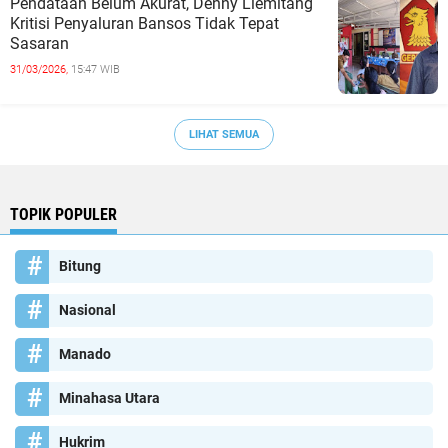
Pendataan Belum Akurat, Denny Liemitang
Kritisi Penyaluran Bansos Tidak Tepat
Sasaran
31/03/2026,
15:47 WIB
LIHAT SEMUA
TOPIK POPULER
Bitung
Nasional
Manado
Minahasa Utara
Hukrim