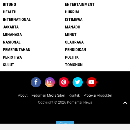
BITUNG
ENTERTAINMENT
HEALTH
HUKRIM
INTERNATIONAL
ISTIMEWA
JAKARTA
MANADO
MINAHASA
MINUT
NASIONAL
OLAHRAGA
PEMERINTAHAN
PENDIDIKAN
PERISTIWA
POLITIK
SULUT
TOMOHON
About
Pedoman Media Siber
Kontak
Proteksi Alodokter
Copyright ©
2026 Komentar News
Close
x