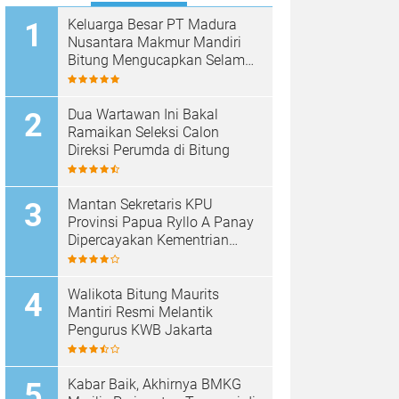
Keluarga Besar PT Madura
Nusantara Makmur Mandiri
Bitung Mengucapkan Selamat
HUT Bhayangkara ke-80
Dua Wartawan Ini Bakal
Ramaikan Seleksi Calon
Direksi Perumda di Bitung
Mantan Sekretaris KPU
Provinsi Papua Ryllo A Panay
Dipercayakan Kementrian
ESDM RI Menjabat Direktur
Penanganan Aset Barang
Bukti
Walikota Bitung Maurits
Mantiri Resmi Melantik
Pengurus KWB Jakarta
Kabar Baik, Akhirnya BMKG