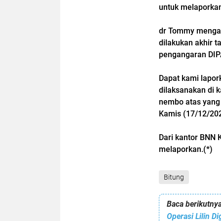
untuk melaporkan
dr Tommy mengata
dilakukan akhir t
pengangaran DIPA
Dapat kami lapor
dilaksanakan di 
nembo atas yang j
Kamis (17/12/202
Dari kantor BNN 
melaporkan.(*)
Bitung
Baca berikutnya
Operasi Lilin D