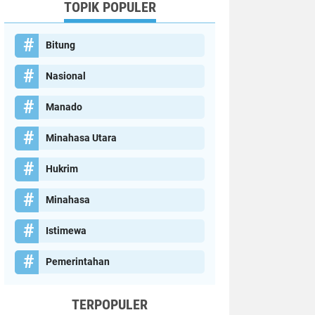
TOPIK POPULER
Bitung
Nasional
Manado
Minahasa Utara
Hukrim
Minahasa
Istimewa
Pemerintahan
TERPOPULER