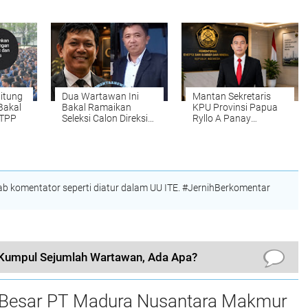
di Bitung Berakhir
Warga Tetap Tenang
dan Jangan Panik
itung
Dua Wartawan Ini
Mantan Sekretaris
Bakal
Bakal Ramaikan
KPU Provinsi Papua
 TPP
Seleksi Calon Direksi
Ryllo A Panay
Perumda di Bitung
Dipercayakan
Kementrian ESDM RI
Menjabat Direktur
Penanganan Aset
Barang Bukti
 komentator seperti diatur dalam UU ITE. #JernihBerkomentar
Kumpul Sejumlah Wartawan, Ada Apa?
 Besar PT Madura Nusantara Makmur