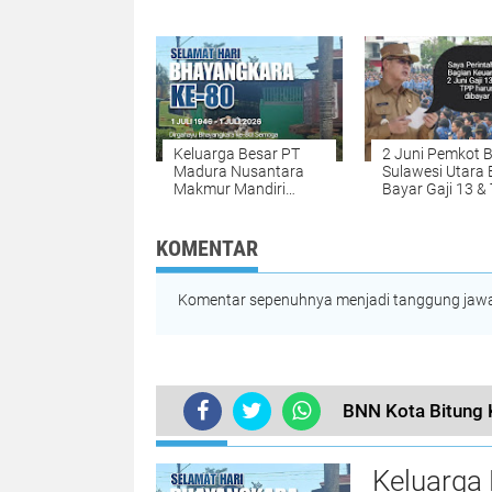
Pecah di Manembo-
Wilayah yang
Nembo
Terdampak
Keluarga Besar PT
2 Juni Pemkot B
Madura Nusantara
Sulawesi Utara 
Makmur Mandiri
Bayar Gaji 13 &
Bitung Mengucapkan
Selamat HUT
Bhayangkara ke-80
KOMENTAR
Komentar sepenuhnya menjadi tanggung jawab
BNN Kota Bitung 
TERKINI
Keluarga