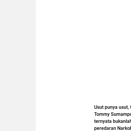
Usut punya usut,
Tommy Sumampouw
ternyata bukanl
peredaran Narkob