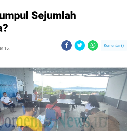
Kumpul Sejumlah
a?
Komentar (
)
r 16,