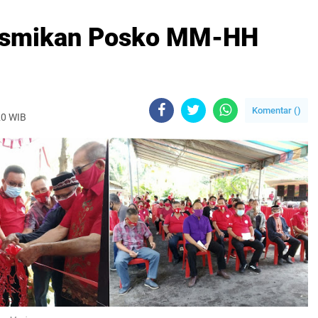
Resmikan Posko MM-HH
Komentar (
)
20 WIB