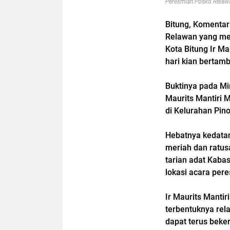
Peresmian Posko Relaw
Bitung, Komenta
Relawan yang me
Kota Bitung Ir M
hari kian bertam
Buktinya pada Mi
Maurits Mantiri
di Kelurahan Pino
Hebatnya kedatan
meriah dan ratus
tarian adat Kaba
lokasi acara pere
Ir Maurits Manti
terbentuknya rel
dapat terus beke