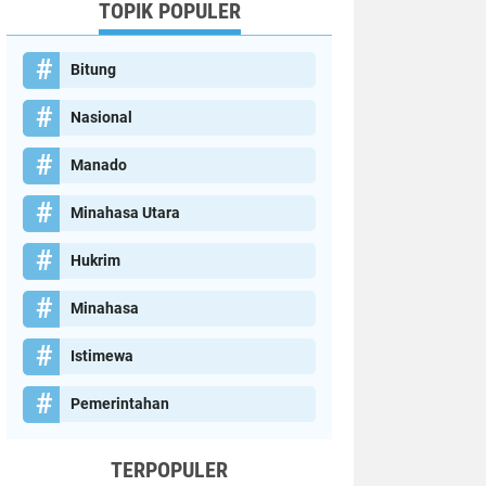
TOPIK POPULER
Bitung
Nasional
Manado
Minahasa Utara
Hukrim
Minahasa
Istimewa
Pemerintahan
TERPOPULER