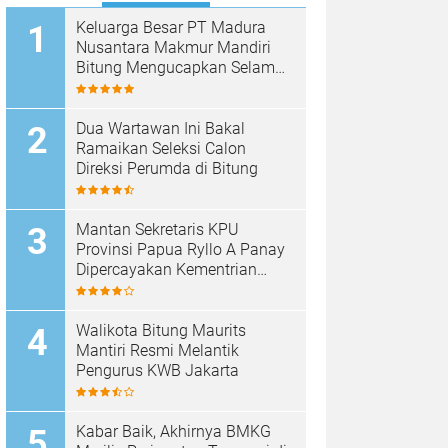
Keluarga Besar PT Madura
Nusantara Makmur Mandiri
Bitung Mengucapkan Selamat
HUT Bhayangkara ke-80
Dua Wartawan Ini Bakal
Ramaikan Seleksi Calon
Direksi Perumda di Bitung
Mantan Sekretaris KPU
Provinsi Papua Ryllo A Panay
Dipercayakan Kementrian
ESDM RI Menjabat Direktur
Penanganan Aset Barang
Bukti
Walikota Bitung Maurits
Mantiri Resmi Melantik
Pengurus KWB Jakarta
Kabar Baik, Akhirnya BMKG