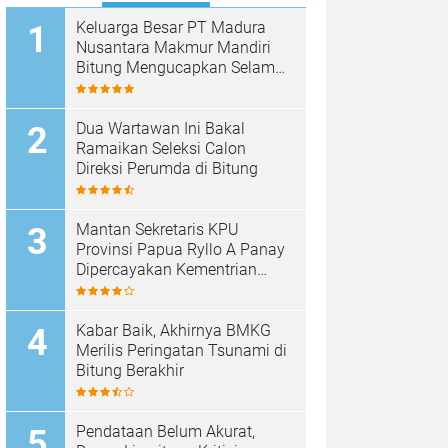
Keluarga Besar PT Madura
Nusantara Makmur Mandiri
Bitung Mengucapkan Selamat
HUT Bhayangkara ke-80
Dua Wartawan Ini Bakal
Ramaikan Seleksi Calon
Direksi Perumda di Bitung
Mantan Sekretaris KPU
Provinsi Papua Ryllo A Panay
Dipercayakan Kementrian
ESDM RI Menjabat Direktur
Penanganan Aset Barang
Bukti
Kabar Baik, Akhirnya BMKG
Merilis Peringatan Tsunami di
Bitung Berakhir
Pendataan Belum Akurat,