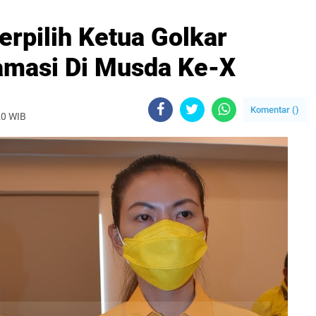
rpilih Ketua Golkar
amasi Di Musda Ke-X
Komentar (
)
20 WIB