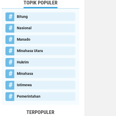
TOPIK POPULER
Bitung
Nasional
Manado
Minahasa Utara
Hukrim
Minahasa
Istimewa
Pemerintahan
TERPOPULER