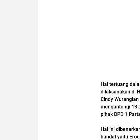
Hal tertuang dal
dilaksanakan di 
Cindy Wurangian 
mengantongi 13 s
pihak DPD 1 Part
Hal ini dibenark
handal yaitu Er