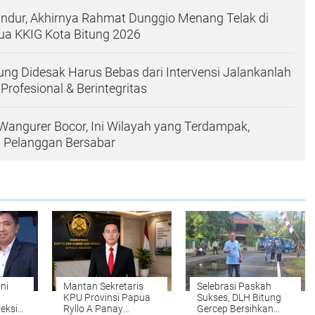
ndur, Akhirnya Rahmat Dunggio Menang Telak di
ua KKIG Kota Bitung 2026
ung Didesak Harus Bebas dari Intervensi Jalankanlah
Profesional & Berintegritas
Wangurer Bocor, Ini Wilayah yang Terdampak,
a Pelanggan Bersabar
ni
Mantan Sekretaris
Selebrasi Paskah
n
KPU Provinsi Papua
Sukses, DLH Bitung
reksi
Ryllo A Panay
Gercep Bersihkan