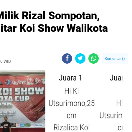
 Milik Rizal Sompotan,
litar Koi Show Walikota
Komentar (
)
20 WIB