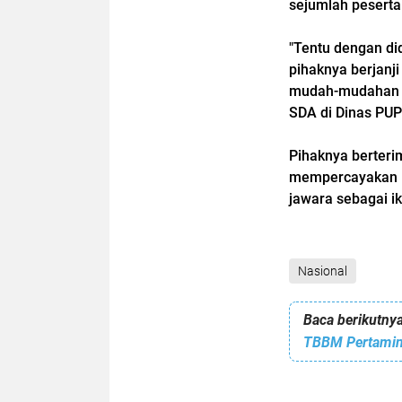
sejumlah peserta 
"Tentu dengan di
pihaknya berjanj
mudah-mudahan keg
SDA di Dinas PUPR
Pihaknya berterim
mempercayakan I
jawara sebagai ik
Nasional
Baca berikutnya