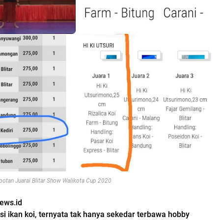
mpotan Juarai Blitar Show Walikota Cup 2020
news.id
i ikan koi, ternyata tak hanya sekedar terbawa hobby