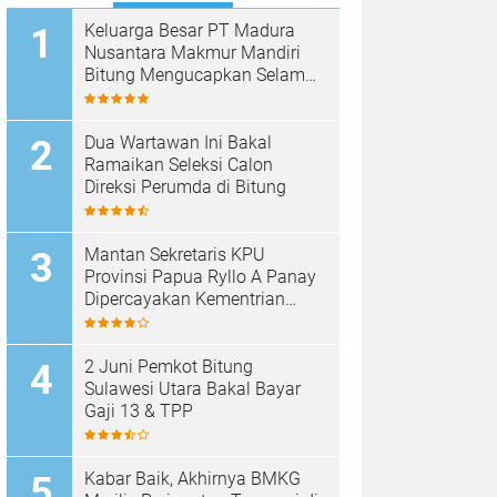
Keluarga Besar PT Madura
Nusantara Makmur Mandiri
Bitung Mengucapkan Selamat
HUT Bhayangkara ke-80
Dua Wartawan Ini Bakal
Ramaikan Seleksi Calon
Direksi Perumda di Bitung
Mantan Sekretaris KPU
Provinsi Papua Ryllo A Panay
Dipercayakan Kementrian
ESDM RI Menjabat Direktur
Penanganan Aset Barang
Bukti
2 Juni Pemkot Bitung
Sulawesi Utara Bakal Bayar
Gaji 13 & TPP
Kabar Baik, Akhirnya BMKG