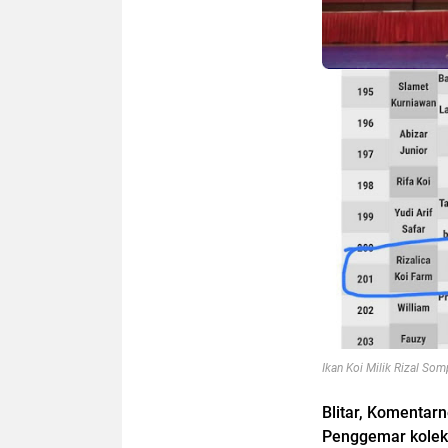
Ikan Koi Milik Rizal So
Blitar, Komentar
Penggemar koleks