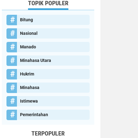
TOPIK POPULER
Bitung
Nasional
Manado
Minahasa Utara
Hukrim
Minahasa
Istimewa
Pemerintahan
TERPOPULER