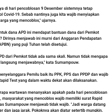
ya di hari pencoblosan 9 Desember sistemnya tetap
l Covid-19. Sebab nantinya juga kita wajib menyiapkan
rga yang mencoblos," ujarnya.
ntuk dana APD ini mendapat bantuan dana dari Pemkot
h? Dirinya menjawab ini murni dari Anggaran Pendapatan
PBN) yang puji Tuhan telah disetujui.
PD dari Pemkot tidak ada sama skali. Namun tidak mengapa
N langsung menjawabnya," kata Sumampouw.
 penyelanggara Pemilu baik itu PPK, PPS dan PPDP dan wajib
Rapid Test
yang dalam waktu dekat akan dilaksanakan.
rapa wartawan menanyakan apakah pada hari pencoblosan
, masyarakat yang mencoblos wajib memiliki surat Rapid
gas Sumampouw menjawab tidak wajib. "Jadi warga datang
r dan jaga jarak. Pokoknya akan diatur setertib mungkin,