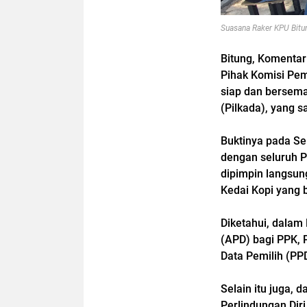
Suasana Raker KPU Bitu
Bitung, Komenta
Pihak Komisi Pe
siap dan bersem
(Pilkada), yang s
Buktinya pada Se
dengan seluruh P
dipimpin langsun
Kedai Kopi yang
Diketahui, dalam 
(APD) bagi PPK, 
Data Pemilih (PP
Selain itu juga, 
Perlindungan Dir