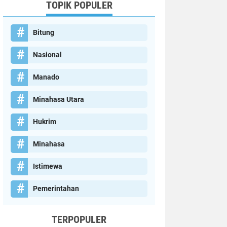
TOPIK POPULER
Bitung
Nasional
Manado
Minahasa Utara
Hukrim
Minahasa
Istimewa
Pemerintahan
TERPOPULER