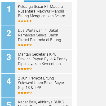
Keluarga Besar PT Madura
Nusantara Makmur Mandiri
Bitung Mengucapkan Selamat
HUT Bhayangkara ke-80
Dua Wartawan Ini Bakal
Ramaikan Seleksi Calon
Direksi Perumda di Bitung
Mantan Sekretaris KPU
Provinsi Papua Ryllo A Panay
Dipercayakan Kementrian
ESDM RI Menjabat Direktur
Penanganan Aset Barang
Bukti
2 Juni Pemkot Bitung
Sulawesi Utara Bakal Bayar
Gaji 13 & TPP
Kabar Baik, Akhirnya BMKG