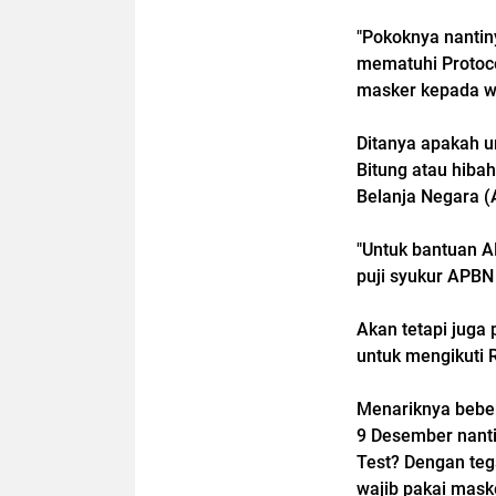
"Pokoknya nantin
mematuhi Protoco
masker kepada wa
Ditanya apakah u
Bitung atau hiba
Belanja Negara (A
"Untuk bantuan A
puji syukur APB
Akan tetapi juga
untuk mengikuti 
Menariknya bebe
9 Desember nanti
Test? Dengan te
wajib pakai maske