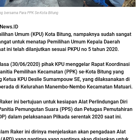
ng bersama Para PPK Se-Kota Bitung
rNews.ID
milihan Umum (KPU) Kota Bitung, nampaknya sudah sangat
angat untuk menatap Pemilihan Umum Kepala Daerah
aat ini telah dilanjutkan sesuai PKPU no 5 tahun 2020.
lasa (30/06/2020) pihak KPU menggelar Rapat Koordinasi
anitia Pemilihan Kecamatan (PPK) se-Kota Bitung yang
g Ketua KPU Deslie Sumampouw SE, yang dilaksanakan di
 berada di Kelurahan Manembo-Nembo Kecamatan Matuari.
Raker ini bertujuan untuk kesiapan Alat Perlindungan Diri
Panitia Pemungutan Suara (PPS) dan Petugas Pemutahiran
DP) dalam pelaksanaan Pilkada serentak 2020 saat ini.
dalam Raker ini dirinya menjelaskan akan pengadaan Alat
i (APD) yang nantinya yang nantinya akan disiapkan untuk