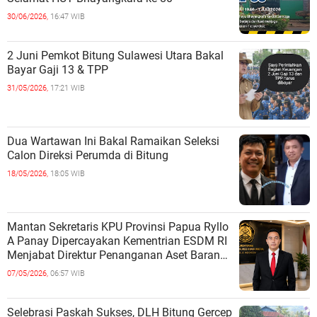
30/06/2026,
16:47 WIB
2 Juni Pemkot Bitung Sulawesi Utara Bakal
Bayar Gaji 13 & TPP
31/05/2026,
17:21 WIB
Dua Wartawan Ini Bakal Ramaikan Seleksi
Calon Direksi Perumda di Bitung
18/05/2026,
18:05 WIB
Mantan Sekretaris KPU Provinsi Papua Ryllo
A Panay Dipercayakan Kementrian ESDM RI
Menjabat Direktur Penanganan Aset Barang
Bukti
07/05/2026,
06:57 WIB
Selebrasi Paskah Sukses, DLH Bitung Gercep