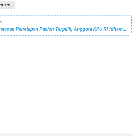
inment
:
Di Rakornas Persiapan Penetapan Paslon Terpilih, Anggota KPU RI Idham Kholik Apresiasi KPU Bitung Tidak ada Gugatan