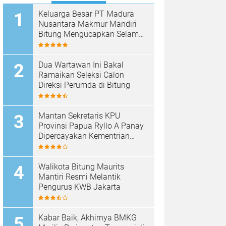
Keluarga Besar PT Madura
Nusantara Makmur Mandiri
Bitung Mengucapkan Selamat
HUT Bhayangkara ke-80
Dua Wartawan Ini Bakal
Ramaikan Seleksi Calon
Direksi Perumda di Bitung
Mantan Sekretaris KPU
Provinsi Papua Ryllo A Panay
Dipercayakan Kementrian
ESDM RI Menjabat Direktur
Penanganan Aset Barang
Bukti
Walikota Bitung Maurits
Mantiri Resmi Melantik
Pengurus KWB Jakarta
Kabar Baik, Akhirnya BMKG