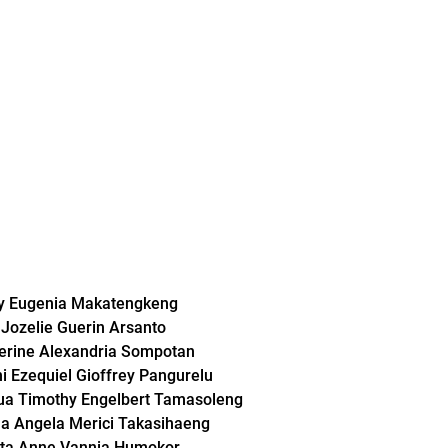
my Eugenia Makatengkeng
e Jozelie Guerin Arsanto
therine Alexandria Sompotan
ni Ezequiel Gioffrey Pangurelu
hua Timothy Engelbert Tamasoleng
lla Angela Merici Takasihaeng
ncita Anne Vannia Humokor