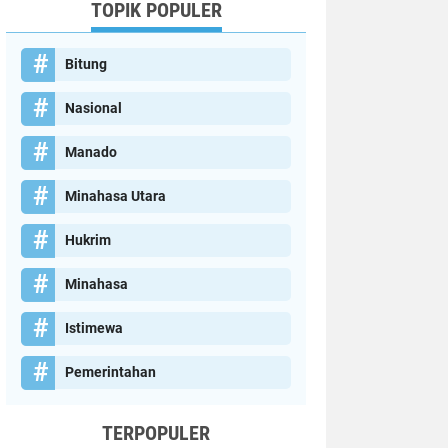
TOPIK POPULER
Bitung
Nasional
Manado
Minahasa Utara
Hukrim
Minahasa
Istimewa
Pemerintahan
TERPOPULER