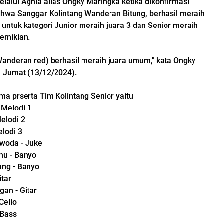
lalui Aghia alias Ongky Maringka ketika dikonfirmasi
wa Sanggar Kolintang Wanderan Bitung, berhasil meraih
 untuk kategori Junior meraih juara 3 dan Senior meraih
demikian.
anderan red) berhasil meraih juara umum," kata Ongky
 Jumat (13/12/2024).
 prserta Tim Kolintang Senior yaitu
 Melodi 1
Melodi 2
elodi 3
woda - Juke
hu - Banyo
ung - Banyo
itar
gan - Gitar
Cello
 Bass