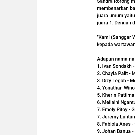
Sandra Rorong me
membenarkan bah
juara umum yaitu
juara 1. Dengan 
"Kami (Sanggar W
kepada wartawan
Adapun nama-nama
1. Ivan Sondakh -
2. Chayla Palit - 
3. Dizy Legoh - M
4. Yonathan Wino
5. Kherin Pattima
6. Meilaini Ngant
7. Emely Pitoy - G
7. Jeremy Luntun
8. Fabiola Anes - 
9. Johan Banua -