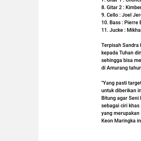
8. Gitar 2 : Kimb
9. Cello : Joel J
10. Bass : Pierr
11. Jucke : Mikha
Terpisah Sandra
kepada Tuhan di
sehingga bisa me
di Amurang tahun
"Yang pasti targe
untuk diberikan i
Bitung agar Seni 
sebagai ciri khas
yang merupakan I
Keon Maringka ini