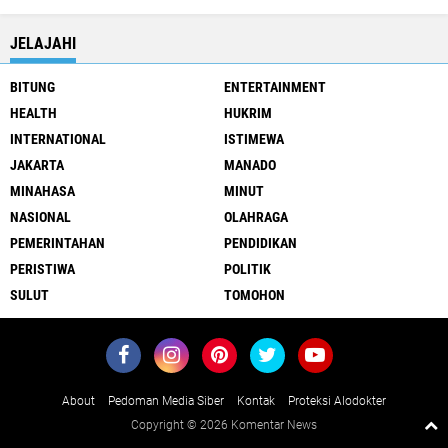
JELAJAHI
BITUNG
ENTERTAINMENT
HEALTH
HUKRIM
INTERNATIONAL
ISTIMEWA
JAKARTA
MANADO
MINAHASA
MINUT
NASIONAL
OLAHRAGA
PEMERINTAHAN
PENDIDIKAN
PERISTIWA
POLITIK
SULUT
TOMOHON
About
Pedoman Media Siber
Kontak
Proteksi Alodokter
Copyright ©
2026 Komentar News