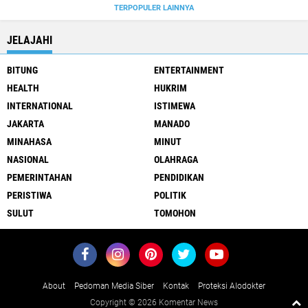
TERPOPULER LAINNYA
JELAJAHI
BITUNG
ENTERTAINMENT
HEALTH
HUKRIM
INTERNATIONAL
ISTIMEWA
JAKARTA
MANADO
MINAHASA
MINUT
NASIONAL
OLAHRAGA
PEMERINTAHAN
PENDIDIKAN
PERISTIWA
POLITIK
SULUT
TOMOHON
About
Pedoman Media Siber
Kontak
Proteksi Alodokter
Copyright ©
2026 Komentar News