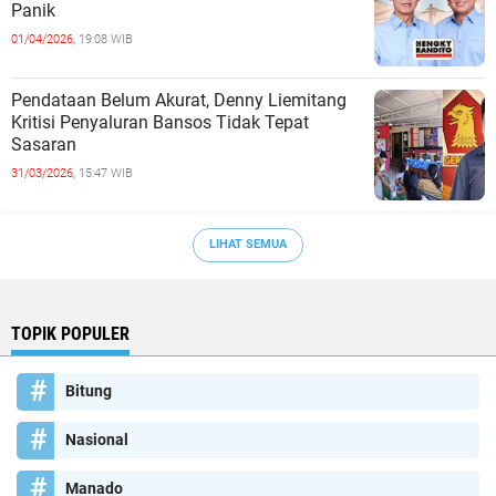
Panik
01/04/2026,
19:08 WIB
Pendataan Belum Akurat, Denny Liemitang
Kritisi Penyaluran Bansos Tidak Tepat
Sasaran
31/03/2026,
15:47 WIB
LIHAT SEMUA
TOPIK POPULER
Bitung
Nasional
Manado