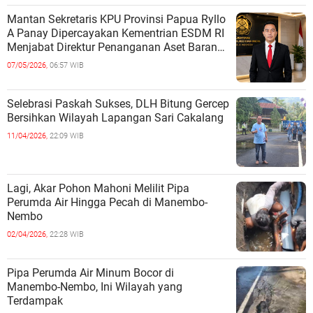
Mantan Sekretaris KPU Provinsi Papua Ryllo
A Panay Dipercayakan Kementrian ESDM RI
Menjabat Direktur Penanganan Aset Barang
Bukti
07/05/2026,
06:57 WIB
Selebrasi Paskah Sukses, DLH Bitung Gercep
Bersihkan Wilayah Lapangan Sari Cakalang
11/04/2026,
22:09 WIB
Lagi, Akar Pohon Mahoni Melilit Pipa
Perumda Air Hingga Pecah di Manembo-
Nembo
02/04/2026,
22:28 WIB
Pipa Perumda Air Minum Bocor di
Manembo-Nembo, Ini Wilayah yang
Terdampak