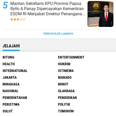
Mantan Sekretaris KPU Provinsi Papua
Ryllo A Panay Dipercayakan Kementrian
ESDM RI Menjabat Direktur Penanganan
Aset Barang Bukti
TERPOPULER LAINNYA
JELAJAHI
BITUNG
ENTERTAINMENT
HEALTH
HUKRIM
INTERNATIONAL
ISTIMEWA
JAKARTA
MANADO
MINAHASA
MINUT
NASIONAL
OLAHRAGA
PEMERINTAHAN
PENDIDIKAN
PERISTIWA
POLITIK
SULUT
TOMOHON