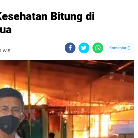
Kesehatan Bitung di
Tua
Komentar (
)
21 WIB