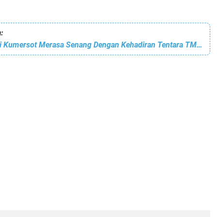
:
Dua Siswa SD di Kumersot Merasa Senang Dengan Kehadiran Tentara TMMD