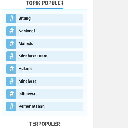
TOPIK POPULER
Bitung
Nasional
Manado
Minahasa Utara
Hukrim
Minahasa
Istimewa
Pemerintahan
TERPOPULER