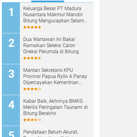
Keluarga Besar PT Madura
Nusantara Makmur Mandiri
Bitung Mengucapkan Selamat
HUT Bhayangkara ke-80
Dua Wartawan Ini Bakal
Ramaikan Seleksi Calon
Direksi Perumda di Bitung
Mantan Sekretaris KPU
Provinsi Papua Ryllo A Panay
Dipercayakan Kementrian
ESDM RI Menjabat Direktur
Penanganan Aset Barang
Bukti
Kabar Baik, Akhirnya BMKG
Merilis Peringatan Tsunami di
Bitung Berakhir
Pendataan Belum Akurat,