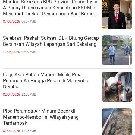
Mantan Sekretaris KPU Provinsi Papua Ryllo
A Panay Dipercayakan Kementrian ESDM RI
Menjabat Direktur Penanganan Aset Barang
Bukti
07/05/2026,
06:57 WIB
Selebrasi Paskah Sukses, DLH Bitung Gercep
Bersihkan Wilayah Lapangan Sari Cakalang
11/04/2026,
22:09 WIB
Lagi, Akar Pohon Mahoni Melilit Pipa
Perumda Air Hingga Pecah di Manembo-
Nembo
02/04/2026,
22:28 WIB
Pipa Perumda Air Minum Bocor di
Manembo-Nembo, Ini Wilayah yang
Terdampak
02/04/2026,
17:08 WIB