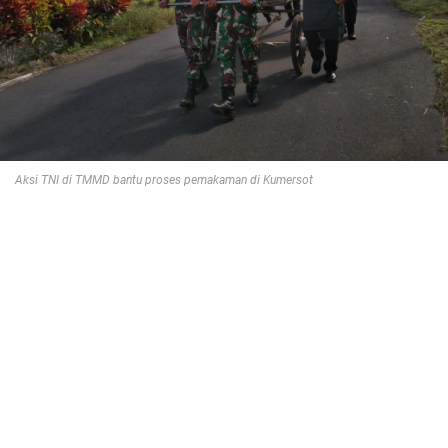
Aksi TNI di TMMD bantu proses pemakaman di Kumersot