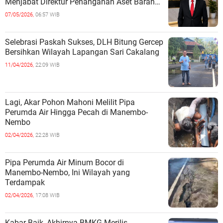
Menjabat Direktur Penanganan Aset Barang
Bukti
07/05/2026,
06:57 WIB
Selebrasi Paskah Sukses, DLH Bitung Gercep
Bersihkan Wilayah Lapangan Sari Cakalang
11/04/2026,
22:09 WIB
Lagi, Akar Pohon Mahoni Melilit Pipa
Perumda Air Hingga Pecah di Manembo-
Nembo
02/04/2026,
22:28 WIB
Pipa Perumda Air Minum Bocor di
Manembo-Nembo, Ini Wilayah yang
Terdampak
02/04/2026,
17:08 WIB
Kabar Baik, Akhirnya BMKG Merilis