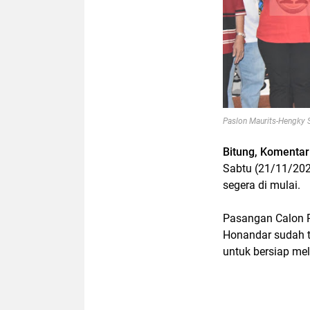
Paslon Maurits-Hengky S
Bitung, Komenta
Sabtu (21/11/202
segera di mulai.
Pasangan Calon P
Honandar sudah te
untuk bersiap me