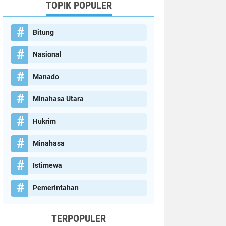
TOPIK POPULER
Bitung
Nasional
Manado
Minahasa Utara
Hukrim
Minahasa
Istimewa
Pemerintahan
TERPOPULER