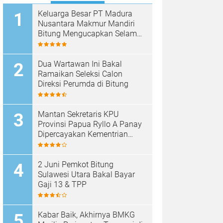
Keluarga Besar PT Madura
Nusantara Makmur Mandiri
Bitung Mengucapkan Selamat
HUT Bhayangkara ke-80
Dua Wartawan Ini Bakal
Ramaikan Seleksi Calon
Direksi Perumda di Bitung
Mantan Sekretaris KPU
Provinsi Papua Ryllo A Panay
Dipercayakan Kementrian
ESDM RI Menjabat Direktur
Penanganan Aset Barang
Bukti
2 Juni Pemkot Bitung
Sulawesi Utara Bakal Bayar
Gaji 13 & TPP
Kabar Baik, Akhirnya BMKG