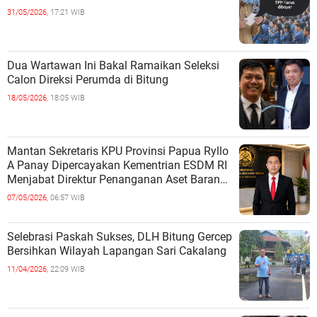
31/05/2026,
17:21 WIB
Dua Wartawan Ini Bakal Ramaikan Seleksi
Calon Direksi Perumda di Bitung
18/05/2026,
18:05 WIB
Mantan Sekretaris KPU Provinsi Papua Ryllo
A Panay Dipercayakan Kementrian ESDM RI
Menjabat Direktur Penanganan Aset Barang
Bukti
07/05/2026,
06:57 WIB
Selebrasi Paskah Sukses, DLH Bitung Gercep
Bersihkan Wilayah Lapangan Sari Cakalang
11/04/2026,
22:09 WIB