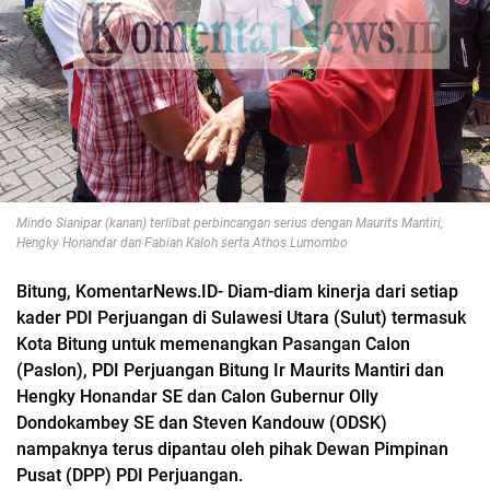
Mindo Sianipar (kanan) terlibat perbincangan serius dengan Maurits Mantiri,
Hengky Honandar dan Fabian Kaloh serta Athos Lumombo
Bitung, KomentarNews.ID- Diam-diam kinerja dari setiap
kader PDI Perjuangan di Sulawesi Utara (Sulut) termasuk
Kota Bitung untuk memenangkan Pasangan Calon
(Paslon), PDI Perjuangan Bitung Ir Maurits Mantiri dan
Hengky Honandar SE dan Calon Gubernur Olly
Dondokambey SE dan Steven Kandouw (ODSK)
nampaknya terus dipantau oleh pihak Dewan Pimpinan
Pusat (DPP) PDI Perjuangan.