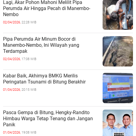
Lagi, Akar Pohon Mahoni Melilit Pipa
Perumda Air Hingga Pecah di Manembo-
Nembo
02/04/2026,
22:28 WIB
Pipa Perumda Air Minum Bocor di
Manembo-Nembo, Ini Wilayah yang
Terdampak
02/04/2026,
17:08 WIB
Kabar Baik, Akhirnya BMKG Merilis
Peringatan Tsunami di Bitung Berakhir
01/04/2026,
20:15 WIB
Pasca Gempa di Bitung, Hengky-Randito
Himbau Warga Tetap Tenang dan Jangan
Panik
01/04/2026,
19:08 WIB