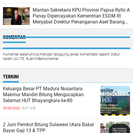
Mantan Sekretaris KPU Provinsi Papua Ryllo A
Panay Dipercayakan Kementrian ESDM RI
Menjabat Direktur Penanganan Aset Barang
Bukti
KOMENTAR
Komentar sepenuhnya menjadi tanggung jawab komentator seperti diatur
dalam UU ITE. #JernihBerkomentar
TERKINI
Keluarga Besar PT Madura Nusantara
Makmur Mandiri Bitung Mengucapkan
Selamat HUT Bhayangkara ke-80
30/06/2026,
16:47 WIB
2 Juni Pemkot Bitung Sulawesi Utara Bakal
Bayar Gaji 13 & TPP