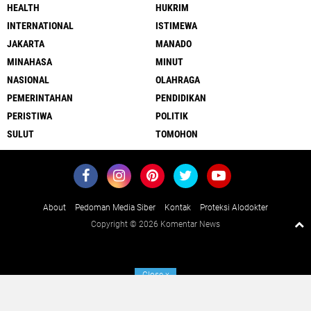
HEALTH
HUKRIM
INTERNATIONAL
ISTIMEWA
JAKARTA
MANADO
MINAHASA
MINUT
NASIONAL
OLAHRAGA
PEMERINTAHAN
PENDIDIKAN
PERISTIWA
POLITIK
SULUT
TOMOHON
About
Pedoman Media Siber
Kontak
Proteksi Alodokter
Copyright ©
2026 Komentar News
Close
x