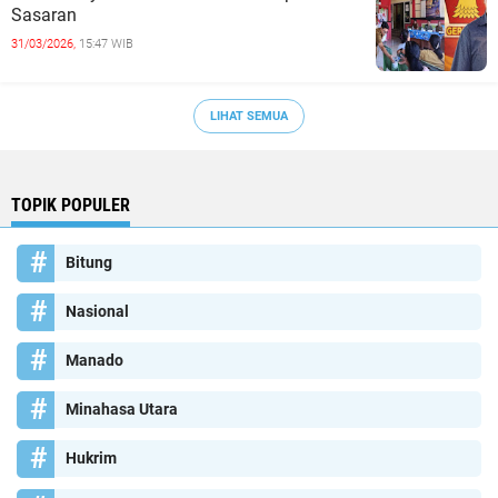
Sasaran
31/03/2026,
15:47 WIB
LIHAT SEMUA
TOPIK POPULER
Bitung
Nasional
Manado
Minahasa Utara
Hukrim