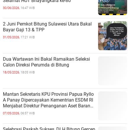
Selamat HUT Bhayangkara ke-80
30/06/2026,
16:47 WIB
2 Juni Pemkot Bitung Sulawesi Utara Bakal
Bayar Gaji 13 & TPP
31/05/2026,
17:21 WIB
Dua Wartawan Ini Bakal Ramaikan Seleksi
Calon Direksi Perumda di Bitung
18/05/2026,
18:05 WIB
Mantan Sekretaris KPU Provinsi Papua Ryllo
A Panay Dipercayakan Kementrian ESDM RI
Menjabat Direktur Penanganan Aset Barang
Bukti
07/05/2026,
06:57 WIB
Selebrasi Paskah Sukses, DLH Bitung Gercep