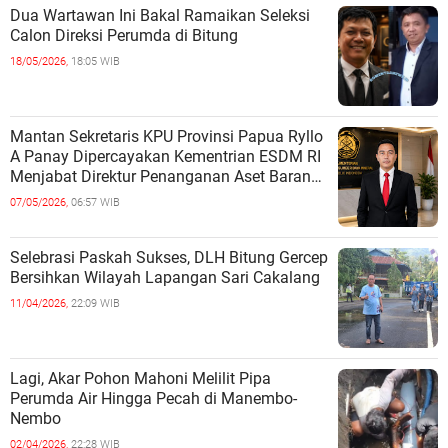
Dua Wartawan Ini Bakal Ramaikan Seleksi
Calon Direksi Perumda di Bitung
18/05/2026,
18:05 WIB
Mantan Sekretaris KPU Provinsi Papua Ryllo
A Panay Dipercayakan Kementrian ESDM RI
Menjabat Direktur Penanganan Aset Barang
Bukti
07/05/2026,
06:57 WIB
Selebrasi Paskah Sukses, DLH Bitung Gercep
Bersihkan Wilayah Lapangan Sari Cakalang
11/04/2026,
22:09 WIB
Lagi, Akar Pohon Mahoni Melilit Pipa
Perumda Air Hingga Pecah di Manembo-
Nembo
02/04/2026,
22:28 WIB