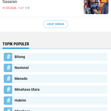
Sasaran
31/03/2026,
15:47 WIB
LIHAT SEMUA
TOPIK POPULER
Bitung
Nasional
Manado
Minahasa Utara
Hukrim