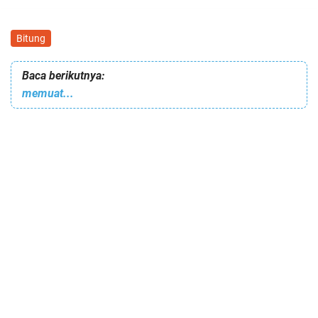
Bitung
Baca berikutnya:
memuat...