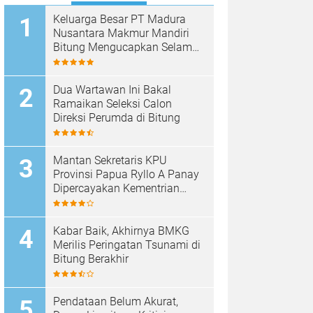
Keluarga Besar PT Madura
Nusantara Makmur Mandiri
Bitung Mengucapkan Selamat
HUT Bhayangkara ke-80
Dua Wartawan Ini Bakal
Ramaikan Seleksi Calon
Direksi Perumda di Bitung
Mantan Sekretaris KPU
Provinsi Papua Ryllo A Panay
Dipercayakan Kementrian
ESDM RI Menjabat Direktur
Penanganan Aset Barang
Bukti
Kabar Baik, Akhirnya BMKG
Merilis Peringatan Tsunami di
Bitung Berakhir
Pendataan Belum Akurat,