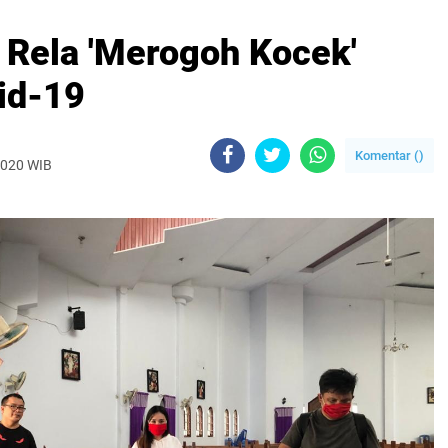
 Rela 'Merogoh Kocek'
id-19
Komentar (
)
2020 WIB