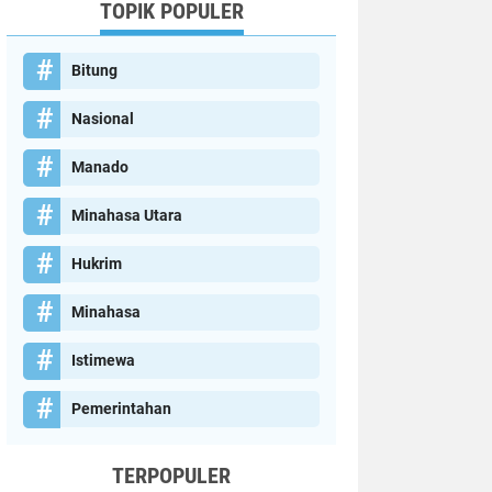
TOPIK POPULER
Bitung
Nasional
Manado
Minahasa Utara
Hukrim
Minahasa
Istimewa
Pemerintahan
TERPOPULER