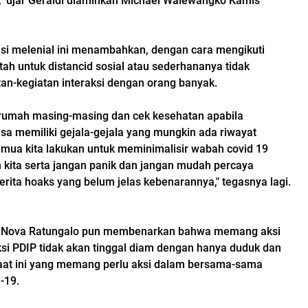
t," ujar Geraldi diaminkan Michael Walewangko Kamis
itisi melenial ini menambahkan, dengan cara mengikuti
tah untuk distancid sosial atau sederhananya tidak
an-kegiatan interaksi dengan orang banyak.
 rumah masing-masing dan cek kesehatan apabila
a memiliki gejala-gejala yang mungkin ada riwayat
semua kita lakukan untuk meminimalisir wabah covid 19
 kita serta jangan panik dan jangan mudah percaya
erita hoaks yang belum jelas kebenarannya," tegasnya lagi.
 Nova Ratungalo pun membenarkan bahwa memang aksi
si PDIP tidak akan tinggal diam dengan hanya duduk dan
saat ini yang memang perlu aksi dalam bersama-sama
-19.