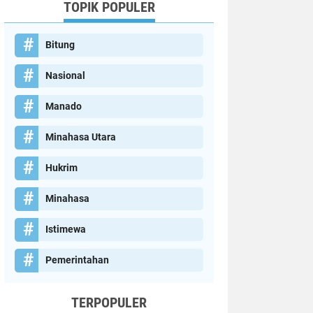
TOPIK POPULER
Bitung
Nasional
Manado
Minahasa Utara
Hukrim
Minahasa
Istimewa
Pemerintahan
TERPOPULER