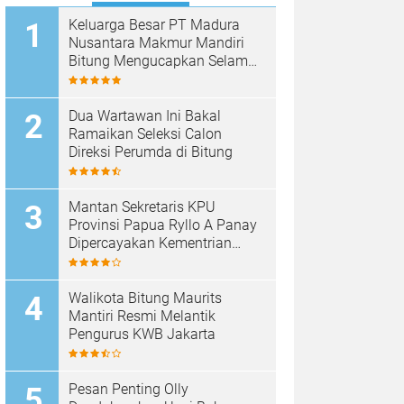
Keluarga Besar PT Madura
Nusantara Makmur Mandiri
Bitung Mengucapkan Selamat
HUT Bhayangkara ke-80
Dua Wartawan Ini Bakal
Ramaikan Seleksi Calon
Direksi Perumda di Bitung
Mantan Sekretaris KPU
Provinsi Papua Ryllo A Panay
Dipercayakan Kementrian
ESDM RI Menjabat Direktur
Penanganan Aset Barang
Bukti
Walikota Bitung Maurits
Mantiri Resmi Melantik
Pengurus KWB Jakarta
Pesan Penting Olly