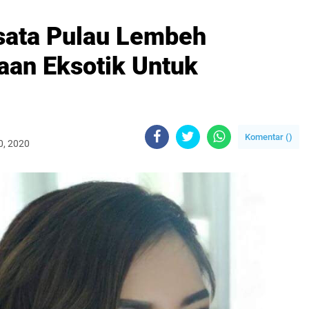
isata Pulau Lembeh
an Eksotik Untuk
Komentar (
)
0, 2020