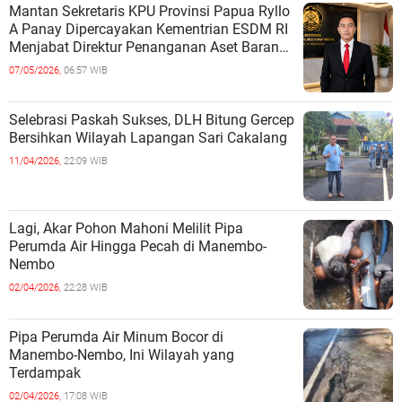
Mantan Sekretaris KPU Provinsi Papua Ryllo
A Panay Dipercayakan Kementrian ESDM RI
Menjabat Direktur Penanganan Aset Barang
Bukti
07/05/2026,
06:57 WIB
Selebrasi Paskah Sukses, DLH Bitung Gercep
Bersihkan Wilayah Lapangan Sari Cakalang
11/04/2026,
22:09 WIB
Lagi, Akar Pohon Mahoni Melilit Pipa
Perumda Air Hingga Pecah di Manembo-
Nembo
02/04/2026,
22:28 WIB
Pipa Perumda Air Minum Bocor di
Manembo-Nembo, Ini Wilayah yang
Terdampak
02/04/2026,
17:08 WIB