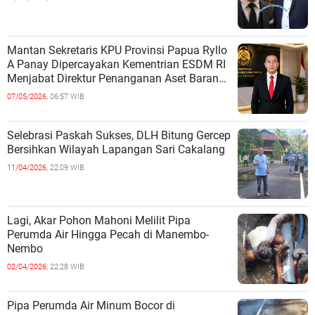
Mantan Sekretaris KPU Provinsi Papua Ryllo
A Panay Dipercayakan Kementrian ESDM RI
Menjabat Direktur Penanganan Aset Barang
Bukti
07/05/2026,
06:57 WIB
Selebrasi Paskah Sukses, DLH Bitung Gercep
Bersihkan Wilayah Lapangan Sari Cakalang
11/04/2026,
22:09 WIB
Lagi, Akar Pohon Mahoni Melilit Pipa
Perumda Air Hingga Pecah di Manembo-
Nembo
02/04/2026,
22:28 WIB
Pipa Perumda Air Minum Bocor di